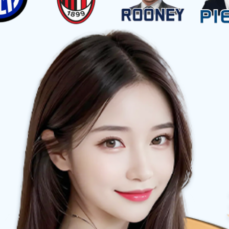
乐鱼网页版登录入口 是面向全
据服务、赛事直播与移动体验于
景，平台以稳定性与高可用性著
平台安全稳定
架构采用多节点部署
问速度与数据完整性
全球化运营体系
支持多语言界面及本
贴近用户需求的本地