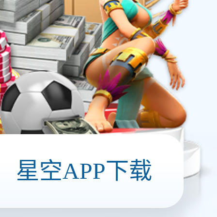
AI监控
风控预警
系统实时分析登录频率、操作路径等指标，提前
发现可疑行为并及时响应。
育动态