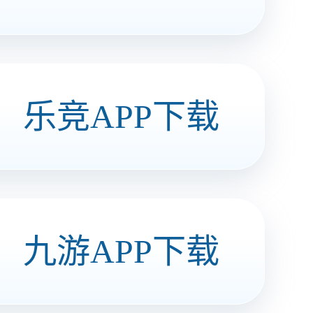
界面清晰，逻辑顺，爸妈都能轻松上
能感
版本更新也稳
手。查分数、看直播都很方便，也不
化，日常用着
容易卡。
阿斌 ·
Leo · 成都
资深用
老用户
示
不断升级。