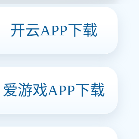
数据中心
整合历史战绩、球员状态与赛事趋势，乐鱼网页
版登录入口 为专业用户提供多维度分析支持。