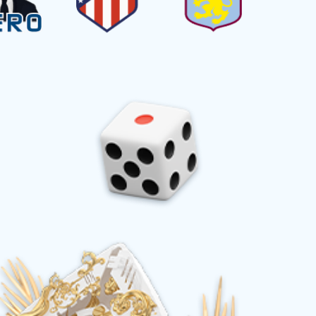
关于我们
球体育爱好者的综合服务平台，致力于打造一个集数
一体的专业生态系统。团队成员拥有丰富的行业背
称，持续为用户提供高质量内容与技术保障。
与智能容错机制，全面提升乐鱼网页版登录入口的访
，支持多设备并发操作。
地支付系统，服务覆盖东南亚、欧美等区域，打造更
化体验。