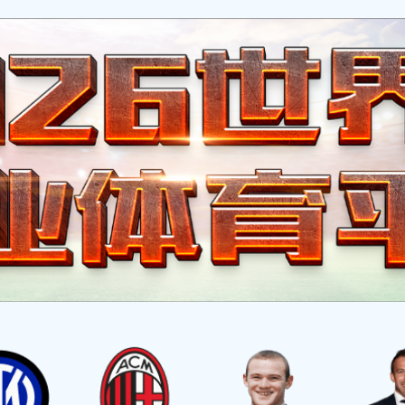
App
关于我们
体育动态
您畅享全球体育
门体育项目。
容实时更新
。