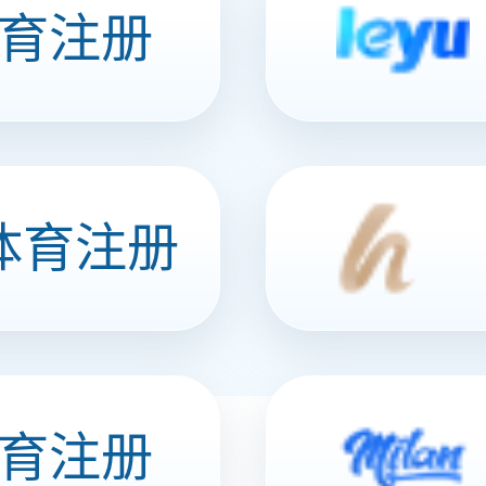
赛事专题
整合重要赛事专题页、球队档案与图文集锦，适
合深入了解比赛背景与阵容走势。
用户真实心声
来自全国各地的真实反馈，见证我们服务的每一步进步。
计感和操作都很棒”
“不只是好用，更让我安心”
简洁，操作也顺，没什么学习成
账号有加密，隐私保护做得到位