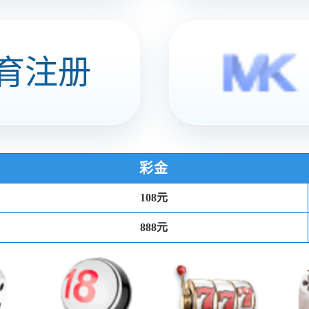
v6.2.0
发布于 2025年8月
新增热门内容展示模块，快速了解当前主流赛
事。
账户系统新增等级显示，成长轨迹清晰。
夜间模式调色优化，更适配乐鱼网页版登录入口
用户浏览习惯。
v5.9.4
发布于 2024年12月
详情页结构优化，支持更多内容层级展示。
新增客服与问题反馈中心入口。
增强后台行为日志追踪，便于问题排查。