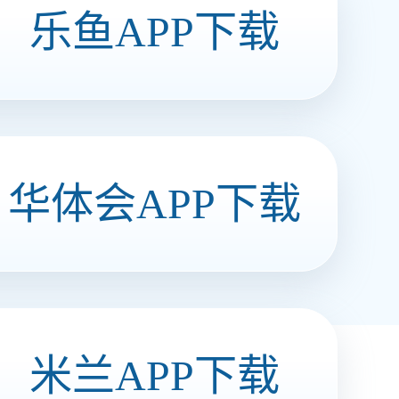
互动内容
提供多种媒体形式如图文、短视频、集锦回顾，
提升乐鱼网页版登录入口 的平台使用粘性与用户
参与感。
“非常适合我这种不懂技术的用
“服务响应快
户”
，客
有问题联系客