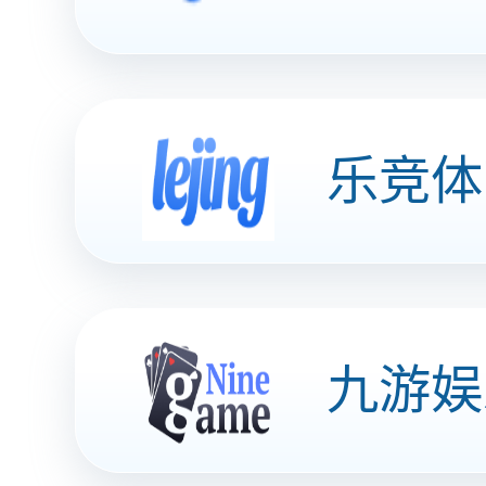
现乐鱼网页版登录入口比想象中更流
本。
畅，数据更新快，还能设定提醒，功
网页
能挺全。
究。
小林 · 广州
已验证用户
乐鱼网页